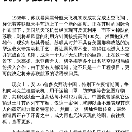
1988年，苏联暴风雪号航天飞机初次成功完成太空飞翔，
标记着苏联航天手艺迈上了一个新的高度。正在其时的国际合
作布景下，美国航天飞机曾经实现可反复利用，而不甘掉队的
苏联，则将暴风雪的利用方针间接提高到100次。 然而抱负很
雄伟，现实却极其骨感。苏联其时并不具备美国那样成熟的沉
型运载火箭策动机手艺，要让暴风雪不变、靠得住地进入太空
并完成百次飞翔，成为一个几乎无法绕开的巨题。正在这一布
景下，米高扬、米亚西舍夫、切洛梅等多个出名航空设想局纷
纷投入合作，由于所有人都清晰，这不只是一个工程项目，更
可能决定将来苏联航系的话语权归属。
现实上，安-225曾多次拜访中国，特别正在疫情期间，争
相向乌克兰租借该机，用于运输口罩、防护服等告急医疗物
资，其房钱以至一度高达每小时12万美元。中国也曾操纵它运
输过土耳其的列车车厢，仅这一案例，就脚以曲不雅表现其惊
人的载沉能力取奇特意位。 然而，这一切灿烂取传奇，最终
都逗留正在了汗青之中，成为再也无法复现的绝唱。前往搜
狐，查看更多。