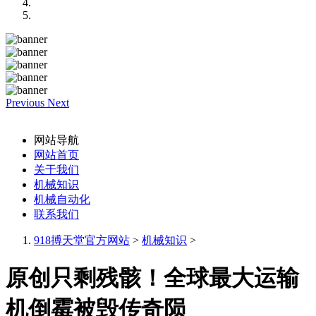
Previous
Next
网站导航
网站首页
关于我们
机械知识
机械自动化
联系我们
918搏天堂官方网站
>
机械知识
>
原创只剩残骸！全球最大运输
机倒霉被毁传奇陨