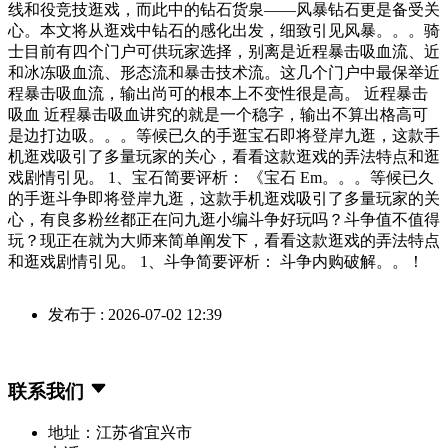
线和役竞技逛戏，而此中的钻石货泉——风暴钻石更是备受关
心。本文将从逛戏中钻石的感化出发，细致引见风暴。。。骑
士目前有四个门户可供玩家选择，别离是近程暴击吸血流、近
和冰冻吸血流、形态流和暴击技术流。这几个门户中最保举近
程暴击吸血流，输出尚可的根本上不变性很是高。 近程暴击
吸血 近程暴击吸血讲究的就是一个稳字，输出不算出格高可
是边打边吸。。。等候已久的手逛宝石即将登岸九逛，这款手
机逛戏吸引了多量玩家的关心，看看这款逛戏的弄法特点和逛
戏剧情引见。 1、宝石简要评析： 《宝石 Em。。。等候已久
的手逛斗争即将登岸九逛，这款手机逛戏吸引了多量玩家的关
心，有良多粉丝都正在问九逛小编斗争好玩吗？斗争值不值得
玩？现正在就为大师来简单阐发下，看看这款逛戏的弄法特点
和逛戏剧情引见。 1、斗争简要评析： 斗争内购破解。。！
发布于 : 2026-07-02 12:39
联系我们
地址：江苏省宜兴市