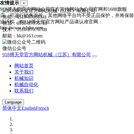
友情提示
×
918搏天堂官方网站公司官方宣传网站为公司官网和1688旗舰
店，可进行销售询价，其他网络平台均不受正品保护，并将保留
售前：0510-87061341
追诉权，购918搏天堂官方网站产品请认准官网：
售后：0510-87076718
http://www.ichike.com
技术：0510-87076708
邮箱：bk@163.com
微信公众号
918搏天堂官方网站机械（江苏）有限公司
网站首页
关于我们
机械知识
机械自动化
联系我们
Language
简体中文
English
French