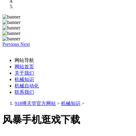
Previous
Next
网站导航
网站首页
关于我们
机械知识
机械自动化
联系我们
918搏天堂官方网站
>
机械知识
>
风暴手机逛戏下载