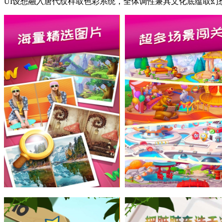
UI设想融入唐代纹样取色彩系统，全体调性兼具文化底蕴取幻