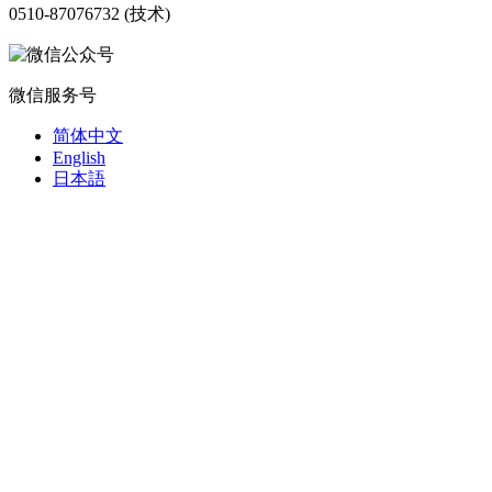
0510-87076732 (技术)
微信服务号
简体中文
English
日本語