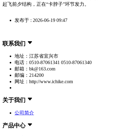
起飞前夕结构，正在“卡脖子”环节发力。
发布于 : 2026-06-19 09:47
联系我们
地址：江苏省宜兴市
电话：0510-87061341 0510-87061340
邮箱：bk@163.com
邮编：214200
网址：http://www.ichike.com
关于我们
公司简介
产品中心