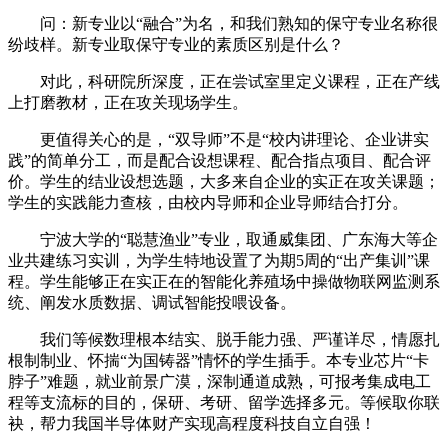
问：新专业以“融合”为名，和我们熟知的保守专业名称很
纷歧样。新专业取保守专业的素质区别是什么？
对此，科研院所深度，正在尝试室里定义课程，正在产线
上打磨教材，正在攻关现场学生。
更值得关心的是，“双导师”不是“校内讲理论、企业讲实
践”的简单分工，而是配合设想课程、配合指点项目、配合评
价。学生的结业设想选题，大多来自企业的实正在攻关课题；
学生的实践能力查核，由校内导师和企业导师结合打分。
宁波大学的“聪慧渔业”专业，取通威集团、广东海大等企
业共建练习实训，为学生特地设置了为期5周的“出产集训”课
程。学生能够正在实正在的智能化养殖场中操做物联网监测系
统、阐发水质数据、调试智能投喂设备。
我们等候数理根本结实、脱手能力强、严谨详尽，情愿扎
根制制业、怀揣“为国铸器”情怀的学生插手。本专业芯片“卡
脖子”难题，就业前景广漠，深制通道成熟，可报考集成电工
程等支流标的目的，保研、考研、留学选择多元。等候取你联
袂，帮力我国半导体财产实现高程度科技自立自强！