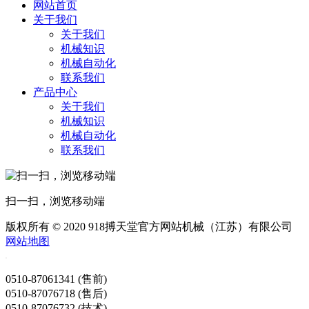
网站首页
关于我们
关于我们
机械知识
机械自动化
联系我们
产品中心
关于我们
机械知识
机械自动化
联系我们
扫一扫，浏览移动端
版权所有 © 2020 918搏天堂官方网站机械（江苏）有限公司
网站地图
0510-87061341 (售前)
0510-87076718 (售后)
0510-87076732 (技术)