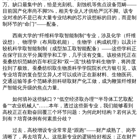
万。缺口最集中的，恰是光刻机、刻蚀机等焦点设备范畴——
目前国产化率尚不脚5%，相关专业人才供给严沉不脚。该专
业对准的不是已有大量专业结构的芯片设想标的目的，而是制
制环节的“命门”——配备。
西南大学的“纤维科学取智能制制”专业，涉及化学（纤维
设想）、物理学（布局取机能）、生物学（构成机理）以及计
较机科学取智能制制（成型加工取智能配备）——这些学科正
在保守目次平分属理学和工学，几乎没有交集。该校依托正在
蚕桑纺织范畴的百年积淀和“双一流”扶植学科生物学，将跨度
拉到了极致。蚕桑纺织取生物质科学学院院长代方银引见，该
专业培育的复合型立异人才可以或许正在新材料、生物医药、
交通运输等多个范畴承担科研取财产化工做，成为鞭策纤维财
产智能化升级的焦点力量。
如何填补这些缺口？“低空经济取办理”“半导体工艺取配
备”“农业机械人”……本年，透过这些新专业，我们能够看到
高校正正在勤奋回覆三个环节问题：为何此时结构？若何从无
到有？培育体例有何素质分歧？
过去，高校增设专业常常是“跟跑”——财产成熟了、岗亭
清晰了，再去培育人。这批新专业的逻辑恰好相反：正在财产