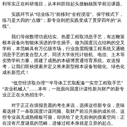
利等实正在科研项目，从本科阶段起头接触核医学前沿课题。
实践环节从“结业练习”前移到“全程浸湿”。保守模式下，
练习是大四的“点缀”；新专业则把实践变成了贯穿四年的“从
线”。
我们等候数理功底结实、热爱工程取消息手艺，有志鞭策
根本设备向智能体演进的学生插手。做为国度沉点结构的交叉
学科，本范畴具有万亿级市场，行业急需既懂工程系统又通晓
消息手艺的复合型人才。同济大学依托计较机、电信、土木等
劣势学科力量，搭建了成熟的本硕博贯通培育系统。欢送报
考，让我们联袂摸索并定义将来新型根本设备智能化、绿色化
成长新范式！
“低空经济取办理”“半导体工艺取配备”“实空工程取手艺”
“农业机械人”……本年，一批面向国度计谋性新兴财产的新专
业正正在火热招生中。
对于正正在填报意愿的考生来说，选择这些新专业，意味
着选择了一条取国度计谋同频、取财产前沿共振的成长径。这
些专业虽无成熟模板可循，却供给了史无前例的摸索空间：正
在没有尺度谜底的范畴，进修过程本身就是立异的起点。