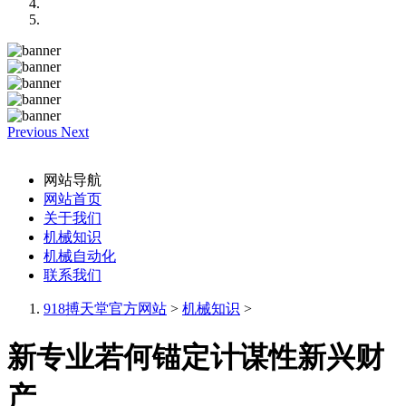
Previous
Next
网站导航
网站首页
关于我们
机械知识
机械自动化
联系我们
918搏天堂官方网站
>
机械知识
>
新专业若何锚定计谋性新兴财
产