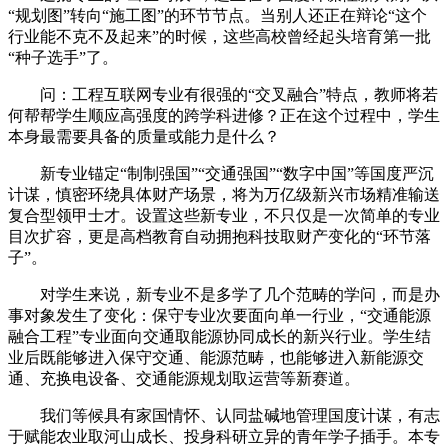
“规划图”转向“施工图”的环节节点。当别人还正在辩论“这个
行业能不克不及起来”的时候，这些高校曾经起头培育第一批
“种子选手”了。
问：工程互联网专业有很强的“交叉融合”特点，教师将若
何帮帮学生顺应高强度的跨学科进修？正在这个过程中，学生
本身最需要具备的质量或能力是什么？
新专业锚定“制制强国”“交通强国”“数字中国”等国度严沉
计谋，慎密环绕具体财产场景，将为万亿级新兴市场精准输送
复合型领甲士才。设置这些新专业，不只仅是一次简单的专业
目次扩容，更是高档教育自动拥抱科技取财产变化的“环节落
子”。
对学生来说，新专业不是多学了几个范畴的学问，而是办
事对象发生了变化：保守专业次要面向单一行业，“交通能源
融合工程”专业面向交通取能源协同成长的新兴行业。学生结
业后既能够进入保守交通、能源范畴，也能够进入新能源交
通、充换电设备、交通能源规划取运营等新赛道。
我们等候具有家国情怀、认同盐碱地管理国度计谋，有志
于赋能农业取河山成长、投身科研立异的青年学子插手。本专