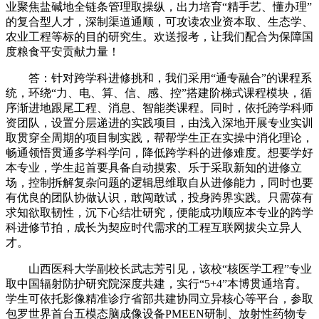
业聚焦盐碱地全链条管理取操纵，出力培育“精手艺、懂办理”
的复合型人才，深制渠道通顺，可攻读农业资本取、生态学、
农业工程等标的目的研究生。欢送报考，让我们配合为保障国
度粮食平安贡献力量！
答：针对跨学科进修挑和，我们采用“通专融合”的课程系
统，环绕“力、电、算、信、感、控”搭建阶梯式课程模块，循
序渐进地跟尾工程、消息、智能类课程。同时，依托跨学科师
资团队，设置分层递进的实践项目，由浅入深地开展专业实训
取贯穿全周期的项目制实践，帮帮学生正在实操中消化理论，
畅通领悟贯通多学科学问，降低跨学科的进修难度。想要学好
本专业，学生起首要具备自动摸索、乐于采取新知的进修立
场，控制拆解复杂问题的逻辑思维取自从进修能力，同时也要
有优良的团队协做认识，敢闯敢试，投身跨界实践。只需葆有
求知欲取韧性，沉下心结壮研究，便能成功顺应本专业的跨学
科进修节拍，成长为契应时代需求的工程互联网拔尖立异人
才。
山西医科大学副校长武志芳引见，该校“核医学工程”专业
取中国辐射防护研究院深度共建，实行“5+4”本博贯通培育。
学生可依托影像精准诊疗省部共建协同立异核心等平台，参取
包罗世界首台五模态脑成像设备PMEEN研制、放射性药物专