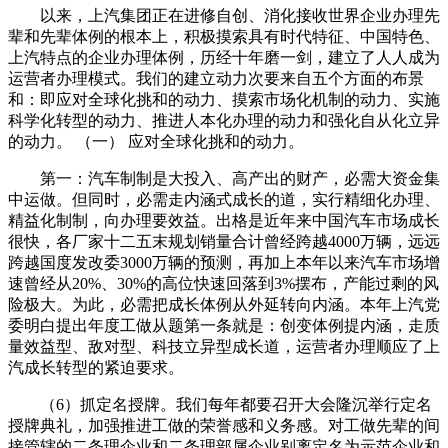
以来，上汽集团正在进修自创、消化接收世界企业办理先
辈和先辈体例的根本上，积极摸索具有时代特征、中国特色、
上汽特点的企业办理体例，历经十年磨一剑，建立了人人成为
运营者办理模式。我们的建立动力次要来自五个方面的布景
和：即应对全球化挑和的动力、摸索市场化机制的动力、实施
科学化转型的动力、推进人本化办理的动力和强化自从化立异
的动力。 （一） 应对全球化挑和的动力。
第一：汽车制制是大投入、高产出的财产，必需大资金集
中运做。但同时，必需走内涵式成长的道，实行精细化办理、
精益化制制，向办理要效益。出格是近年来中国汽车市场成长
很快，各厂家十二五末规划销量合计曾经跨越4000万辆，远远
跨越国度发改委3000万辆的预测，再加上本年以来汽车市场增
速曾经从20%、30%的高位快速回落到3%摆布，产能过剩的风
险极大。为此，必需把成长体例从外延转向内涵。本年上汽党
委明白提出年度工做从题第一条就是：创变体例提内涵，走质
量效益型、敌对型、科技立异型成长道，运营者办理顺应了上
汽成长转型的紧迫要求。
（6）抓定名授牌。我们每年都要召开大会隆沉举行定名
授牌典礼，加强推进工做的荣誉感和义务感。对工做先辈的间
接管辖的二条理企业和二条理部属企业别离定名为示范企业和