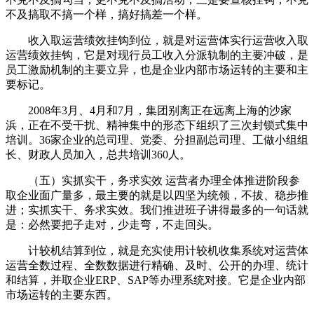
不及搞取不搞一个样，搞好搞差一个样。
收入取运营绩效挂钩到位，就是对运营体实行运营收入取
运营绩效挂钩，它是对现行员工收入分派轨制的主要冲破，是
员工激励机制的主要立异，也是企业内部市场运转的主要和主
要标记。
2008年3月、4月和7月，集团别离正在远离上海的沙家
浜，正在不受干扰、精神集中的形态下组织了三次封锁式集中
培训。36家企业的总司理、党委、分担副总司理、工做小组组
长、财政人员加入，总共培训360人。
（五）实抓实干，务求实效 运营者办理全体推进阶段参
取企业面广量多，最主要的就是以四坚为统领，不拔、稳步推
进；实抓实干、务求实效。我们推进班子讲得最多的一句话就
是：必然要把子走对，少走弯，不走回头。
计较机结算到位，就是充实使用计较机收集系统对运营体
运营全数过程、全数数据进行精确、及时、公开的办理、统计
和结算，并取企业ERP、SAP等办理系统对接。它是企业内部
市场运转的主要东西。