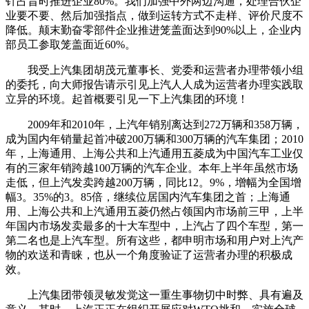
针占昔时推进企业80%。我们加强中外两边沟通，处理合伙企
业要不要、然后加强指点，做到运转方式不走样、评价尺度不
降低。颠末勤奋零部件企业推进笼盖面达到90%以上，企业内
部员工参取笼盖面近60%。
我受上汽集团胡茂元董事长、党委和运营者办理带领小组
的委托，向大师报告请示引见上汽人人成为运营者办理实践取
立异的环境。起首概要引见一下上汽集团的环境！
2009年和2010年，上汽年销别离达到272万辆和358万辆，
成为国内年销量起首冲破200万辆和300万辆的汽车集团；2010
年，上海通用、上海公共和上汽通用五菱成为中国汽车工业仅
有的三家年销跨越100万辆的汽车企业。本年上半年虽然市场
走低，但上汽发卖跨越200万辆，同比12。9%，增幅为全国增
幅3。35%的3。85倍，继续位居国内汽车集团之首；上海通
用、上海公共和上汽通用五菱仍然占领国内市场前三甲，上半
年国内市场发卖最多的十大车型中，上汽占了四个车型，第一
第二名也是上汽车型。所有这些，都申明市场和用户对上汽产
物的欢送和青睐，也从一个角度验证了运营者办理的积极成
效。
上汽集团带领灵敏发觉这一重生事物切中时弊、具有遍及