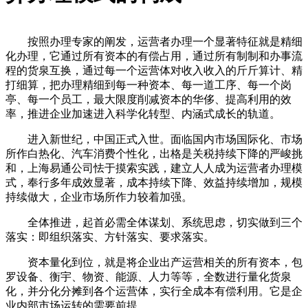
按照办理专家的阐发，运营者办理一个显著特征就是精细
化办理，它通过所有资本的有偿占用，通过所有制制和办事流
程的货泉互换，通过每一个运营体对收入收入的斤斤算计、精
打细算，把办理精细到每一种资本、每一道工序、每一个岗
亭、每一个员工，最大限度削减资本的华侈、提高利用的效
率，推进企业加速进入科学化转型、内涵式成长的轨道。
进入新世纪，中国正式入世。面临国内市场国际化、市场
所作白热化、汽车消费个性化，出格是关税持续下降的严峻挑
和，上海易通公司怯于摸索实践，建立人人成为运营者办理模
式，奉行多年成效显著，成本持续下降、效益持续增加，规模
持续做大，企业市场所作力较着加强。
全体推进，起首必需全体谋划、系统思虑，切实做到三个
落实：即组织落实、方针落实、要求落实。
资本量化到位，就是将企业出产运营相关的所有资本，包
罗设备、衡宇、物资、能源、人力等等，全数进行量化货泉
化，并分化分摊到各个运营体，实行全成本有偿利用。它是企
业内部市场运转的需要前提。