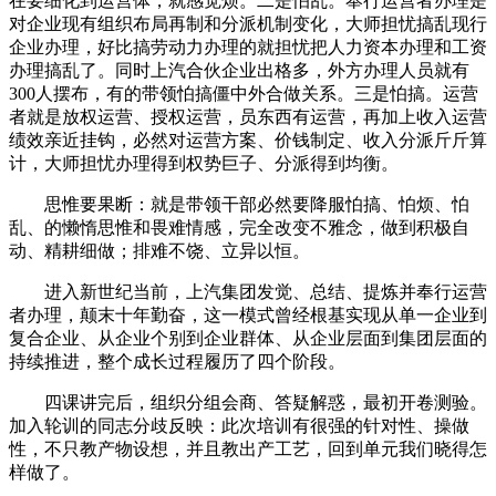
在要细化到运营体，就感觉烦。二是怕乱。奉行运营者办理是
对企业现有组织布局再制和分派机制变化，大师担忧搞乱现行
企业办理，好比搞劳动力办理的就担忧把人力资本办理和工资
办理搞乱了。同时上汽合伙企业出格多，外方办理人员就有
300人摆布，有的带领怕搞僵中外合做关系。三是怕搞。运营
者就是放权运营、授权运营，员东西有运营，再加上收入运营
绩效亲近挂钩，必然对运营方案、价钱制定、收入分派斤斤算
计，大师担忧办理得到权势巨子、分派得到均衡。
思惟要果断：就是带领干部必然要降服怕搞、怕烦、怕
乱、的懒惰思惟和畏难情感，完全改变不雅念，做到积极自
动、精耕细做；排难不饶、立异以恒。
进入新世纪当前，上汽集团发觉、总结、提炼并奉行运营
者办理，颠末十年勤奋，这一模式曾经根基实现从单一企业到
复合企业、从企业个别到企业群体、从企业层面到集团层面的
持续推进，整个成长过程履历了四个阶段。
四课讲完后，组织分组会商、答疑解惑，最初开卷测验。
加入轮训的同志分歧反映：此次培训有很强的针对性、操做
性，不只教产物设想，并且教出产工艺，回到单元我们晓得怎
样做了。