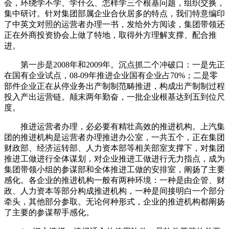
会，环绕学不学、学什么、怎样学三个根基问题，组织交换，
集中研讨。针对集团部属企业合伙居多的特点，我们特意编印
了中英文对照的运营者办理一书，发给外方阅读，集团带领还
正在外商投资协会上做了特地，取得外方理解支撑、配合推
进。
第一步是2008年和2009年。沉点抓二个冲破口：一是先正
在国有企业试点，08-09年推进企业国有企业占70%；二是零
部件企业正在从停业务出产制制范畴推进，构成出产制制过程
投入产出运营链。颠末两年勤奋，一批企业根基达到五到位尺
度。
推进运营者办理，必必要有精壮高效的推进机构。上汽集
团的推进机构是运营者办理推进办公室，一共五个，正在集团
财政部、经济运转部、人力资本部等相关部室支撑下，对集团
推进工做进行全体谋划，对企业推进工做进行无力指点，成为
集团带领小组的参谋部和全体推进工做的安排室，阐扬了主要
感化。各企业的推进机构一般有两种环境：一种是由企管、财
政、人力资本等部分构成推进机构，一种是间接明白一个部分
牵头，其他部分参取。无论何种形式，企业的推进机构都阐扬
了主要的参谋帮手感化。