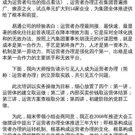
成为运营者勾当的指点看法》，运营者办理正在集团普遍推
广、燎原之火，试点单元扩大到14家企业，为集团全体推进供
给了根本和前提。
易通公司的经验表白：运营者办理最间接、最快速、最显
著的感化往往起首表现正在降本增效方面，它是应对全球化挑
和的无效办法。按照上汽集团董事长胡茂元的计谋思惟，就是
成本是第一合作力、手艺是第终身产力、人才是第一资本力、
机制是第一原动力。而运营者办理是强化四个第一、出格是成
本第一合作力的主要抓手和无效平台。
下面，我向大师报告请示引见人人成为运营者办理（简
称：运营者办理）的立异取实践，共引见五个问题。
此次培训以实务操做为目标，细心放置了四个：第一讲，
运营体的建立取运做；第二讲，内部买卖价钱取运营体结算；
第三讲，运营方案查核取分派；第四讲，初建阶段的党群工
做。
为此，颠末带领小组会商同意，我正在2008年推进大会工
做摆设中提出了运营者办理全体推进三年方针：即根基构成运
营者办理的运转机制、根基构成运营者办理的文化、根基构成