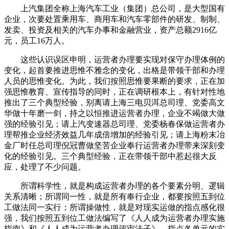
上汽集团全称上海汽车工业（集团）总公司，是大型国有
企业，次要处置乘用车、商用车和汽车零部件的研发、制制、
发卖、投资及相关的汽车办事和金融营业，资产总额2916亿
元，员工16万人。
这些认识误区申明，运营者办理要实现对保守办理体例的
变化，起首要推进思惟不雅念的变化，出格是带领干部和办理
人员的思惟变化。为此，我们按照思惟要果断的要求，正在加
强思惟教育、宣传指导的同时，正在调研根本上，有针对性地
推出了三个典型经验，别离请上海三电贝洱总司理、党委高文
华做十年磨一剑，持之以恒推进运营者办理，企业不竭做大做
强的经验引见；请上汽变速器总司理、党委杨春保做运营者办
理帮推企业经济效益几年成倍增加的经验引见；请上海粉末冶
金厂时任总司理倪冠曹做坚苦企业奉行运营者办理带来深刻变
化的经验引见。三个典型经验，正在带领干部中惹起很大反
应，处理了不少问题。
所谓科学性，就是构成运营者办理的各个要素分明、逻辑
关系清晰；所谓同一性，就是所有奉行企业，都要按照五到位
工做法同一实行；所谓操做性，就是对现实运做的指点感化很
强，我们按照五到位工做法编写了《人人成为运营者办理实施
指南》和《人人成为运营者办理评审法子》，指点各单元的实