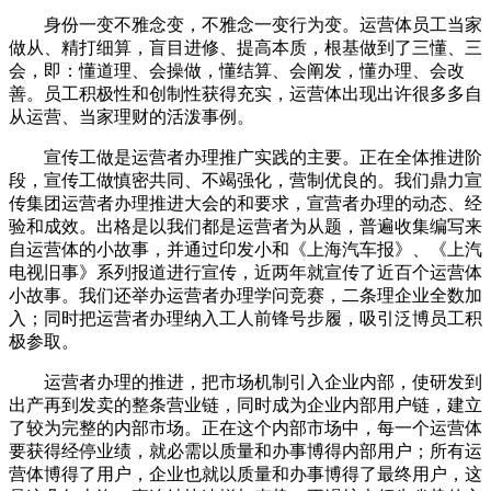
身份一变不雅念变，不雅念一变行为变。运营体员工当家
做从、精打细算，盲目进修、提高本质，根基做到了三懂、三
会，即：懂道理、会操做，懂结算、会阐发，懂办理、会改
善。员工积极性和创制性获得充实，运营体出现出许很多多自
从运营、当家理财的活泼事例。
宣传工做是运营者办理推广实践的主要。正在全体推进阶
段，宣传工做慎密共同、不竭强化，营制优良的。我们鼎力宣
传集团运营者办理推进大会的和要求，宣营者办理的动态、经
验和成效。出格是以我们都是运营者为从题，普遍收集编写来
自运营体的小故事，并通过印发小和《上海汽车报》、《上汽
电视旧事》系列报道进行宣传，近两年就宣传了近百个运营体
小故事。我们还举办运营者办理学问竞赛，二条理企业全数加
入；同时把运营者办理纳入工人前锋号步履，吸引泛博员工积
极参取。
运营者办理的推进，把市场机制引入企业内部，使研发到
出产再到发卖的整条营业链，同时成为企业内部用户链，建立
了较为完整的内部市场。正在这个内部市场中，每一个运营体
要获得经停业绩，就必需以质量和办事博得内部用户；所有运
营体博得了用户，企业也就以质量和办事博得了最终用户，这