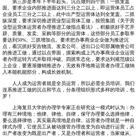
第三步是本年下半年起头。沉点做到四个抓：一抓笼盖
面。要求企业内部推进面达到三分之二以上，即运营体员工占
企业员工三分之二以上，此中出产型运营体达到全笼盖。二抓
纵深度，要求深切推进营业型运营体工做，按照集团《关于营
业型运营体运营者办理推进工做指点看法》，积极抓好手艺开
辟、质量、发卖、采购等部分的运营体，这些部分员工参取率
要达到50%。三抓增加点。要求把办事商业企业做为推进沉
点，着沉抓好安吉物流、发卖公司、进出口公司部属物资公司
的推进工做，通过以点带面，摸索构成上汽办事商业企业运营
者办理运转方式并取得冲破。四抓常态化，要求达到规范级以
上企业，要逐渐撤销推进办，无效有序地将运营者办理工做纳
入本能机能部分，构成长效机制。
人人成为运营者就是全员运营，所以必需全员培训。我们
连系推进工做的沉点和节点，分条理组织形式多样的培训，包
罗！
上海复旦大学的办理学专家正在研究这一模式时认为：办
理有三种境地：他律、律他、自律，保守办理要么选择他律，
要么选择律他，其实最高境地是自律。运营者办理就是一种自
律式办理，它使员工从被动接管办理改变为自动进行运营，从
出产者改变为既是出产者，又是办理者和运营者，当家做从、