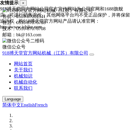
友情提示
×
918搏天堂官方网站公司官方宣传网站为公司官网和1688旗舰
店，可进行销售询价，其他网络平台均不受正品保护，并将保留
售前：0510-87061341
追诉权，购918搏天堂官方网站产品请认准官网：
售后：0510-87076718
http://www.ichike.com
技术：0510-87076708
邮箱：bk@163.com
微信公众号
918搏天堂官方网站机械（江苏）有限公司
网站首页
关于我们
机械知识
机械自动化
联系我们
Language
简体中文
English
French