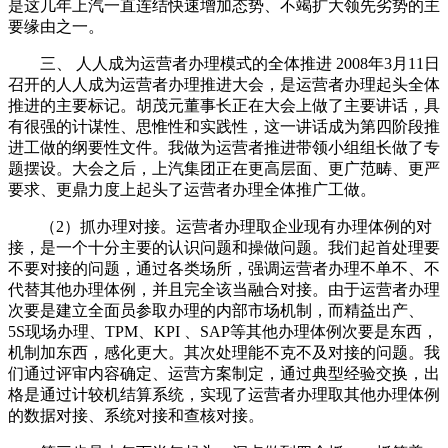
是这几年上汽一直连结快速增加态势、不竭扩大领先劣势的主
要缘由之一。
三、 人人成为运营者办理模式的全体推进 2008年3月11日
召开的人人成为运营者办理推进大会，是运营者办理起头全体
推进的主要标记。胡茂元董事长正在大会上做了主要讲话，具
有很强的计谋性、思惟性和实践性，这一讲话成为第四阶段推
进工做的纲要性文件。我做为运营者推进带领小组组长做了专
题摆设。大会之后，上汽集团正在更高层面、更广范畴、更严
要求、更鼎力度上起头了运营者办理全体推广工做。
（2）抓办理对接。运营者办理取企业现有办理体例的对
接，是一个十分主要的认识问题和操做问题。我们起首处理要
不要对接的问题，通过各类场所，强调运营者办理不单不、不
代替其他办理体例，并且完全该当融合对接。由于运营者办理
次要是建立全面员参取办理的内部市场机制，而精益出产、
5S现场办理、TPM、KPI 、SAP等其他办理体例次要是东西，
机制加东西，感化更大。其次处理能不克不及对接的问题。我
们通过评审内容确定、运营方案制定，通过典型经验交换，出
格是通过计较机结算系统，实现了运营者办理取其他办理体例
的数据对接、系统对接和查核对接。