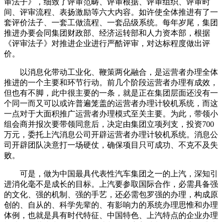
审法子》，细致了评审范畴、评审根据、评审组织、评审时
间、评审流程、表扬激励等六大内容。如许使全体推进有了一
套评价法子、一套工做流程、一套品级系统。每年岁尾，集团
推进办要会同集团财政部、经济运转部和人力资本部，根据
《评审法子》对推进企业进行严酷评审，对达标程度做出评
价。
以消息化带动工业化、鞭策两化融合，是运营者办理全体
推进的一个主要和环节行动。前几个阶段运营者办理有成效，
但也有不脚，此中很主要的一条，就是正在集团层面还没有一
个同一而又可以或许普遍笼盖的运营者办理计较机系统，而这
一点对于大面积推广运营者办理模式至关主要。为此，带领小
组会商并报次要带领同意后，决定由集团立项列支，投资700
万元，委托上汽消息公司开辟运营者办理计较机系统。消息公
司开辟团队决意打一场硬仗，确保项目只可成功、不克不及失
败。
可是，做为中国最具代表性汽车集团之一的上汽，深知引
进消化毫不是成长的目标。上汽要参取国际合作，必需具备强
的文化、强的机制、强的手艺，还必需包罗强的办理，构成原
创的、自从的、科学先辈的、有影响力的系统办理思惟和办理
体例，也就是具有时代特征、中国特色、上汽特点的企业办理