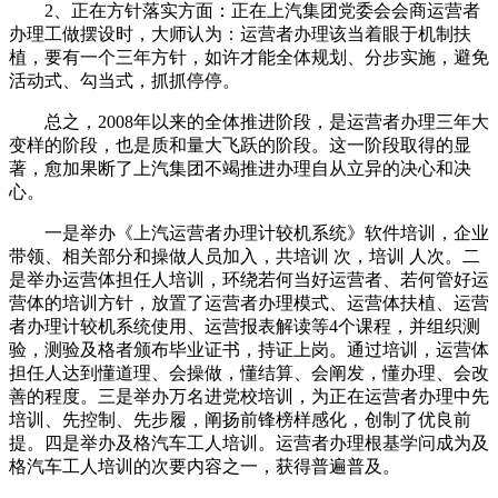
2、正在方针落实方面：正在上汽集团党委会会商运营者
办理工做摆设时，大师认为：运营者办理该当着眼于机制扶
植，要有一个三年方针，如许才能全体规划、分步实施，避免
活动式、勾当式，抓抓停停。
总之，2008年以来的全体推进阶段，是运营者办理三年大
变样的阶段，也是质和量大飞跃的阶段。这一阶段取得的显
著，愈加果断了上汽集团不竭推进办理自从立异的决心和决
心。
一是举办《上汽运营者办理计较机系统》软件培训，企业
带领、相关部分和操做人员加入，共培训 次，培训 人次。二
是举办运营体担任人培训，环绕若何当好运营者、若何管好运
营体的培训方针，放置了运营者办理模式、运营体扶植、运营
者办理计较机系统使用、运营报表解读等4个课程，并组织测
验，测验及格者颁布毕业证书，持证上岗。通过培训，运营体
担任人达到懂道理、会操做，懂结算、会阐发，懂办理、会改
善的程度。三是举办万名进党校培训，为正在运营者办理中先
培训、先控制、先步履，阐扬前锋榜样感化，创制了优良前
提。四是举办及格汽车工人培训。运营者办理根基学问成为及
格汽车工人培训的次要内容之一，获得普遍普及。