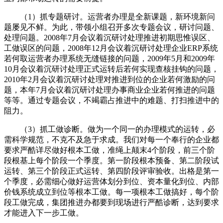
（1）抓专题研讨。运营者办理是全新课题，新环境新问
题屡见不鲜。为此，带领小组召开多次专题会议，研讨问题、
处理问题。2008年7月会议着沉研讨处理推进初期思惟误区、
工做误区的问题，2008年12月会议着沉研讨处理企业ERP系统
若何取运营者办理系统无缝链接的问题，2009年5月和2009年
10月会议着沉研讨处理正式运转后若何实现查核挂钩的问题，
2010年2月会议着沉研讨处理对推进到位的企业若何激励的问
题，本年7月会议着沉研讨处理办事商业企业若何推进的问题
等等。通过专题会议，不竭霸占推进中的难题、打扫推进中的
阻力。
（3）抓工做诊断。做为一个同一的办理模式的运转，必
需科学规范，不克不及急于求成。我们对每一个奉行的企业都
要求严酷详尽做好根本工做，准绳上颠末4个阶段，前三个阶
段根基上每个阶段一个季度。第一阶段根本预备、第二阶段试
运转、第三个阶段正式运转、第四阶段评审验收。出格是第一
个季度，必需细心做好运营体划分到位、资本量化到位、内部
价钱系统成立到位等根本工做。每一项根本工做搞好，每个阶
段工做完成，集团推进办都要到现场进行严酷诊断，达到要求
才能进入下一步工做。