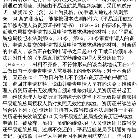
训通过的测验。测验由平易近航总局组织实施，采用笔试形
式，成就70 分（含）以上为及格。(a)申请人通过本法则第
66。34 条的测验后，能够按照本法则附件六《平易近用航空
器维修办理人员资历证书申请书》（F66－6）的要求向平易
近航总局提交申请书以及申请书要求供给的材料；(b) 平易近
航总局按照本法则第66。33 条、第66。34 条审查申请人的资
历、申请人提交的申请书以及申请书要求供给的材料。对合适
的申请人，该当正在收到申请书之日起30 个工做日内颁布本
法则附件七的《平易近用航空器维修办理人员资历证书》
（F66－7）；材料不齐备、不符律形式的该当就地或正在5 个
工做日内一次奉告申请人需要补正的全数内容；对于不合适
的，应正在20 个工做日内做出不予颁布资历证书的书面通
知，退回其申请材料、说由并奉告申请人享有的法令；维修办
理人员资历证书无效期为自颁布维修办理人员资历证书起五
年，维修办理人员资历证书持续无效该当正在无效期满前获得
平易近航总局授权人员对执照无效性的续签。资历证书续签该
当合适下列：(c) 资历证书持有人该当按照本法则附件一正在
资历证书失效前至多60 天向平易近航总局提交资历证书续签
申请书。被放弃、吊扣、吊销的维修办理人员资历证书该当交
还平易近航总局。过期不交还的，平易近航总局予以通知布告
登记。(a)按照《中华人平易近国平易近用航空法》、但可以