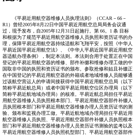
《平易近用航空器维修人员执理法则》（CCAR－66－
R1）曾经2005年8月22日中国平易近用航空总局局务会议通
过，现予发布，自2005年12月31日起施行。第 66。1 条 目标
和根据为了规范平易近用航空器维修人员执照和资历证书的办
理，保障平易近用航空器持续适航和飞翔平安，按照《中华人
平易近国平易近用航空法》、《中华人平易近国平易近用航空
器适航办理条例》，制定本法则。本法则合用于处置正在中国
登记的平易近用航空器的维修、部件补缀和维修办理工做的中
国取非中国的执照和资历证书的颁布。参取抢修和姑且补缀正
在中国登记的平易近用航空器的外籍或者地域维修人员能够通
过该航空营运人的申请间接获得中国平易近用航空总局（以下
简称平易近航总局）或者中国平易近用航空位区办理局（以下
简称平易近航地域办理局）的核准。平易近航总局担任平易近
用航空器维修人员执照根本部门、平易近用航空器部件补缀人
员执照根本部门和平易近用航空器维修办理人员资历证书的测
验、颁布和监视办理工做。平易近航地域办理局担任平易近用
航空器维修人员执照、平易近用航空器部件补缀人员执照根本
部门和平易近用航空器维修办理人员资历证书测验的监考以及
平易近用航空器维修人员执照机型部门、平易近用航空器部件