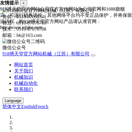
友情提示
×
918搏天堂官方网站公司官方宣传网站为公司官网和1688旗舰
店，可进行销售询价，其他网络平台均不受正品保护，并将保留
售前：0510-87061341
追诉权，购918搏天堂官方网站产品请认准官网：
售后：0510-87076718
http://www.ichike.com
技术：0510-87076708
邮箱：bk@163.com
微信公众号
918搏天堂官方网站机械（江苏）有限公司
网站首页
关于我们
机械知识
机械自动化
联系我们
Language
简体中文
English
French