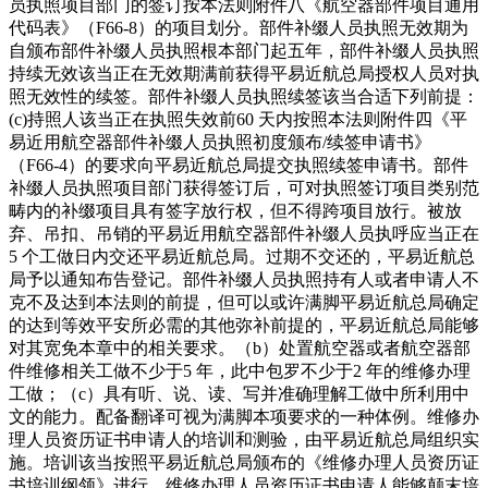
员执照项目部门的签订按本法则附件八《航空器部件项目通用
代码表》（F66-8）的项目划分。部件补缀人员执照无效期为
自颁布部件补缀人员执照根本部门起五年，部件补缀人员执照
持续无效该当正在无效期满前获得平易近航总局授权人员对执
照无效性的续签。部件补缀人员执照续签该当合适下列前提：
(c)持照人该当正在执照失效前60 天内按照本法则附件四《平
易近用航空器部件补缀人员执照初度颁布/续签申请书》
（F66-4）的要求向平易近航总局提交执照续签申请书。部件
补缀人员执照项目部门获得签订后，可对执照签订项目类别范
畴内的补缀项目具有签字放行权，但不得跨项目放行。被放
弃、吊扣、吊销的平易近用航空器部件补缀人员执呼应当正在
5 个工做日内交还平易近航总局。过期不交还的，平易近航总
局予以通知布告登记。部件补缀人员执照持有人或者申请人不
克不及达到本法则的前提，但可以或许满脚平易近航总局确定
的达到等效平安所必需的其他弥补前提的，平易近航总局能够
对其宽免本章中的相关要求。（b）处置航空器或者航空器部
件维修相关工做不少于5 年，此中包罗不少于2 年的维修办理
工做；（c）具有听、说、读、写并准确理解工做中所利用中
文的能力。配备翻译可视为满脚本项要求的一种体例。维修办
理人员资历证书申请人的培训和测验，由平易近航总局组织实
施。培训该当按照平易近航总局颁布的《维修办理人员资历证
书培训纲领》进行。维修办理人员资历证书申请人能够颠末培