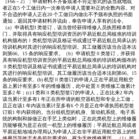
（F66－2）；申请材料不齐备或者不符定形式的该当就地或
者正在5 个工做日内一次奉告申请人需要补正的全数内容。对
不合适的申请人正在20 个工做日内做出不予颁布执照的书面
通知，退回其申请材料并说由，奉告申请人享有的法令。
（a）申请机型I 类签订，该当曾经获得维修人员执照根本部
门，并取得具有响应机型培训资历的平易近航总局核准的培训
机构颁布的Ⅰ类机型培训及格证书或通过平易近航总局承认的
培训机构对其进行的响应机型培训。其工做履历该当合适本法
则第66。15 条的响应要求。（b）申请机型Ⅱ类签订，并获得
具有响应机型培训资历的平易近航总局核准的培训机构颁布的
Ⅱ类机型培训及格证书或通过平易近航总局承认的培训机构对
其进行的响应机型培训。其工做履历该当合适本法则第66。15
条的响应要求。(b) 机型Ⅱ类签订的申请人正在平易近用航空
器上累计有至多5 年的维修履历，此中处置Ⅱ类维修工做累计
至多2 年；(c) I 类和Ⅱ类机型签订的申请人，正在比来2 年内
该当累计至多有1 年正在所申请的航空器机型和专业上工做，
且正在该1 年内该当累计至多有6 个月是正在申请执照机型签
订前1 年内获得的。当分歧机型的机身、策动机系统、电子系
统的构制和操做正在手艺上类似时，正在此类机型上的维修履
历能够视为是正在统一机型上的维修履历；平易近航总局或者
平易近航地域办理局认为申请人正在非平易近用航空器上的维
修履历等效于本条前款要求的，视为无效维修履历。（1）按