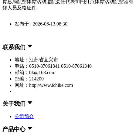
育总局航空体育活动适航委任代表组的打点体育活动航空器维
修人员及格证件。
发布于 : 2026-06-13 08:30
联系我们
地址：江苏省宜兴市
电话：0510-87061341 0510-87061340
邮箱：bk@163.com
邮编：214200
网址：http://www.ichike.com
关于我们
公司简介
产品中心