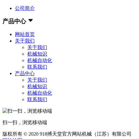
公司简介
产品中心
网站首页
关于我们
关于我们
机械知识
机械自动化
联系我们
产品中心
关于我们
机械知识
机械自动化
联系我们
扫一扫，浏览移动端
版权所有 © 2020 918搏天堂官方网站机械（江苏）有限公司