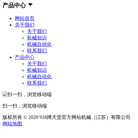
产品中心
网站首页
关于我们
关于我们
机械知识
机械自动化
联系我们
产品中心
关于我们
机械知识
机械自动化
联系我们
扫一扫，浏览移动端
版权所有 © 2020 918搏天堂官方网站机械（江苏）有限公司
网站地图