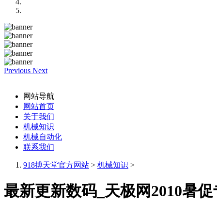
Previous
Next
网站导航
网站首页
关于我们
机械知识
机械自动化
联系我们
918搏天堂官方网站
>
机械知识
>
最新更新数码_天极网2010暑促