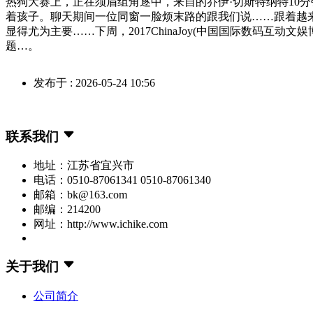
热狗大赛上，正在须眉组角逐中，来自的乔伊·切斯特纳特10
着孩子。聊天期间一位同窗一脸烦末路的跟我们说……跟着越
显得尤为主要……下周，2017ChinaJoy(中国国际数码互动文
题…。
发布于 : 2026-05-24 10:56
联系我们
地址：江苏省宜兴市
电话：0510-87061341 0510-87061340
邮箱：bk@163.com
邮编：214200
网址：http://www.ichike.com
关于我们
公司简介