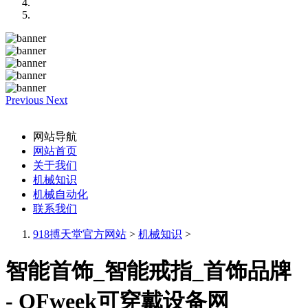
Previous
Next
网站导航
网站首页
关于我们
机械知识
机械自动化
联系我们
918搏天堂官方网站
>
机械知识
>
智能首饰_智能戒指_首饰品牌
- OFweek可穿戴设备网