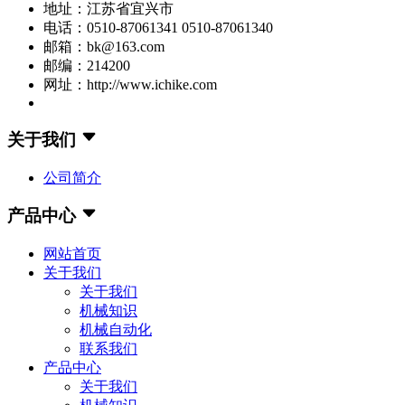
地址：江苏省宜兴市
电话：0510-87061341 0510-87061340
邮箱：bk@163.com
邮编：214200
网址：http://www.ichike.com
关于我们
公司简介
产品中心
网站首页
关于我们
关于我们
机械知识
机械自动化
联系我们
产品中心
关于我们