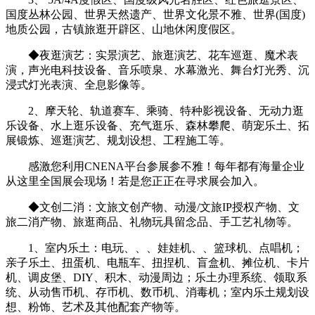
国度丛林公园、世界天然遗产、世界文化景不雅、世界(国度)
地质公园，古镇旅逛开辟区、山地休闲度假区。
◆夜逛演艺：实景演艺、旅逛演艺、花车巡逛、魔术表
演，声光电科技设备、音乐喷泉、水幕激光、舞台灯光秀、沉
浸式灯光表演、全息影像等。
2、摩天轮、轨道赛车、乘骑、特种影视设备、无动力逛
乐设备、水上逛乐设备、充气逛乐、森林攀爬、萌宠乐土、拓
展锻炼、巡逛演艺、规划设想、工程施工等。
感激您利用CNENA平台参展参不雅！每年都有海量企业
从这里全国展会现场！若是您正正在寻求展会加入。
◆文创二消：文旅文创产物、动漫/文旅IP授权产物、文
旅二消产物、旅逛商品、礼物玩具留念品、手工艺礼物等。
1、室内乐土：电玩、、、娃娃机、、篮球机、点唱机；
亲子乐土、扭蛋机、电瓶车、扭捏机、盲盒机、摊位机、卡片
机、调皮堡、DIY、积木、动漫周边；乐土办理系统、领取系
统、从动售币机、存币机、数币机、消毒机；室内乐土规划设
想、粉饰、艺术及其他配套产物等。