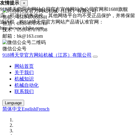
友情提示
×
918搏天堂官方网站公司官方宣传网站为公司官网和1688旗舰
店，可进行销售询价，其他网络平台均不受正品保护，并将保留
售前：0510-87061341
追诉权，购918搏天堂官方网站产品请认准官网：
售后：0510-87076718
http://www.ichike.com
技术：0510-87076708
邮箱：bk@163.com
微信公众号
918搏天堂官方网站机械（江苏）有限公司
网站首页
关于我们
机械知识
机械自动化
联系我们
Language
简体中文
English
French