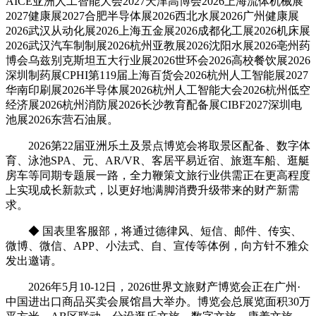
AICE亚洲人工智能大会2027天津高博会2026上海流体机械展
2027健康展2027合肥半导体展2026西北水展2026广州健康展
2026武汉从动化展2026上海五金展2026成都化工展2026机床展
2026武汉汽车制制展2026杭州亚教展2026沈阳水展2026亳州药
博会乌兹别克斯坦五大行业展2026世环会2026高校餐饮展2026
深圳制药展CPHI第119届上海百货会2026杭州人工智能展2027
华南印刷展2026半导体展2026杭州人工智能大会2026杭州低空
经济展2026杭州消防展2026长沙教育配备展CIBF2027深圳电
池展2026东营石油展。
2026第22届亚洲乐土及景点博览会将取景区配备、数字体
育、泳池SPA、元、AR/VR、客居平易近宿、旅逛车船、逛艇
房车等同期专题展一路，全力鞭策文旅行业供需正在更高程度
上实现成长新款式，以更好地满脚消费升级带来的财产新需
求。
◆ 国表里客服部，将通过德律风、短信、邮件、传实、
微博、微信、APP、小法式、自、宣传等体例，向方针不雅众
发出邀请。
2026年5月10-12日，2026世界文旅财产博览会正在广州·
中国进出口商品买卖会展馆昌大举办。博览会总展览面积30万