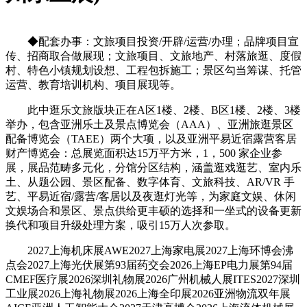
◆配套办事：文旅项目投资/开辟/运营/办理；品牌项目宣
传、招商取合做展现；文旅项目、文旅地产、村落旅逛、度假
村、特色小镇规划设想、工程包拆施工；景区勾当筹谋、托管
运营、教育培训机构、项目展现等。
此中逛乐文旅版块正在A区1楼、2楼、B区1楼、2楼、3楼
举办，包含亚洲乐土及景点博览会（AAA）、亚洲旅逛景区
配备博览会（TAEE）两个大项，以及亚洲平易近宿露营客居
财产博览会：总展览面积达15万平方米，1，500 家企业参
展，展品范畴多元化，分馆分区结构，涵盖逛戏逛艺、室内乐
土、从题公园、景区配备、数字体育、文旅科技、AR/VR 手
艺、平易近宿/露营/客居以及夜逛灯光等，为家庭文娱、休闲
文娱场合和景区、景点供给更丰硕的选择和一坐式的设备更新
换代和项目升级处理方案，吸引15万人次参取。
2027上海机床展AWE2027上海家电展2027上海环博会沸
点会2027上海光伏展第93届药交会2026上海EP电力展第94届
CMEF医疗展2026深圳礼物展2026广州机械人展ITES2027深圳
工业展2026上海礼物展2026上海全印展2026亚洲物流双年展