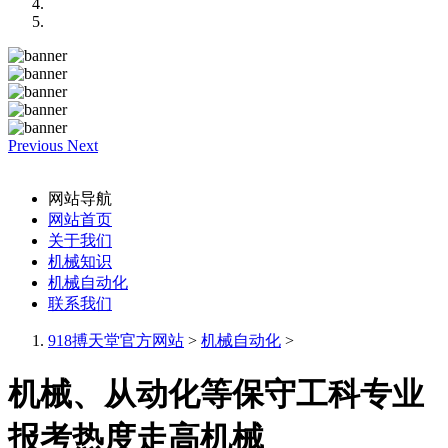
Previous
Next
网站导航
网站首页
关于我们
机械知识
机械自动化
联系我们
918搏天堂官方网站
>
机械自动化
>
机械、从动化等保守工科专业
报考热度走高机械