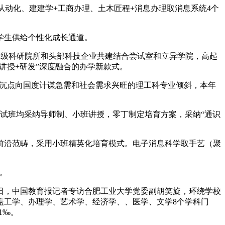
动化、建建学+工商办理、土木匠程+消息办理取消息系统4个
学生供给个性化成长通道。
度级科研院所和头部科技企业共建结合尝试室和立异学院，高起
讲授+研发”深度融合的办学新款式。
算，沉点向国度计谋急需和社会需求兴旺的理工科专业倾斜，本年
试班均采纳导师制、小班讲授，零丁制定培育方案，采纳“通识
沿范畴，采用小班精英化培育模式。电子消息科学取手艺（聚
。
，中国教育报记者专访合肥工业大学党委副胡笑旋，环绕学校
盖工学、办理学、艺术学、经济学、、医学、文学8个学科门
1‰。