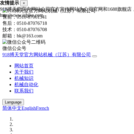
友情提示
×
918搏天堂官方网站公司官方宣传网站为公司官网和1688旗
http://www.ichike.com
售前：0510-87061341
售后：0510-87076718
技术：0510-87076708
邮箱：bk@163.com
微信公众号
918搏天堂官方网站机械（江苏）有限公司
网站首页
关于我们
机械知识
机械自动化
联系我们
Language
简体中文
English
French