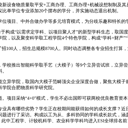
设食物质量取平安+工商办理、工商办理+机械设想制制及其从
比单学位专业添加20个摆布的学分，并实施动态退出机制。
位项目、中外合做办学等多元培育模式，为分歧乐趣和特长的
力于构成“以需求定学科、以项目聚人才”的新型学科生态，取国
院，以及聚变科学取工程学院4个特色学院，构成“学科+财产”“
招100人，招生总规模8700人。同时动态调整各专业招生打
，学校推出智能科学取手艺（大模子）等9个立异尝试班，立异尝
斜。
立异学院，取国内大模子范畴顶尖企业深度合做，聚焦大模子前
科学院合肥物质科学研究院。
项目采纳“4+0”模式，学生不必出国即可获两校优良教育资本
业具有哪些劣势？学生正在校期间能获得如何的成长支撑？近日
问题进行了采访。构成以工为从、多科协同的学科成长款式，涵
%，此中工程学、计较机科学、农业科学学科均进入ESI全球排名前