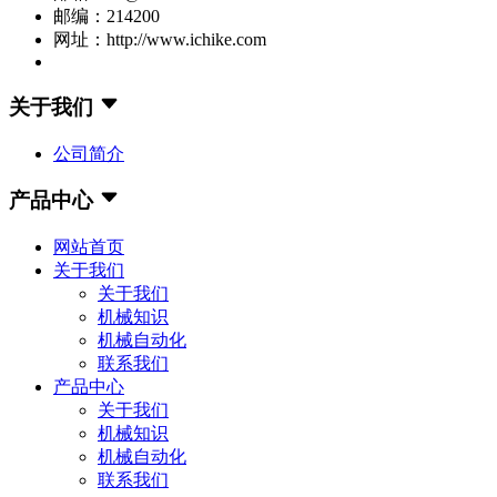
邮编：214200
网址：http://www.ichike.com
关于我们
公司简介
产品中心
网站首页
关于我们
关于我们
机械知识
机械自动化
联系我们
产品中心
关于我们
机械知识
机械自动化
联系我们