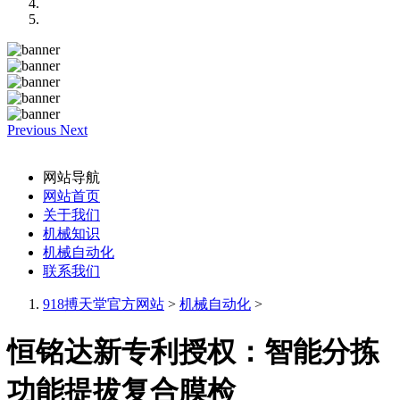
Previous
Next
网站导航
网站首页
关于我们
机械知识
机械自动化
联系我们
918搏天堂官方网站
>
机械自动化
>
恒铭达新专利授权：智能分拣
功能提拔复合膜检