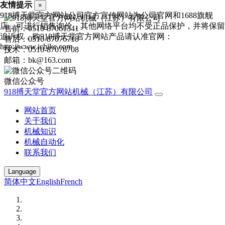
友情提示
×
918搏天堂官方网站公司官方宣传网站为公司官网和1688旗舰
店，可进行销售询价，其他网络平台均不受正品保护，并将保留
售前：0510-87061341
追诉权，购918搏天堂官方网站产品请认准官网：
售后：0510-87076718
http://www.ichike.com
技术：0510-87076708
邮箱：bk@163.com
微信公众号
918搏天堂官方网站机械（江苏）有限公司
网站首页
关于我们
机械知识
机械自动化
联系我们
Language
简体中文
English
French