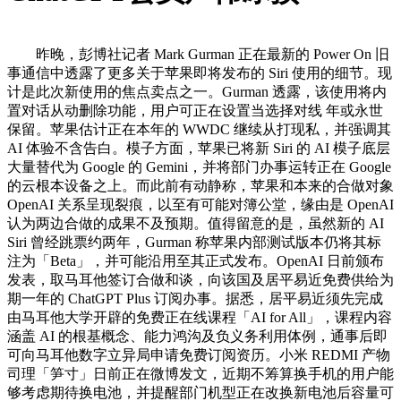
昨晚，彭博社记者 Mark Gurman 正在最新的 Power On 旧
事通信中透露了更多关于苹果即将发布的 Siri 使用的细节。现
计是此次新使用的焦点卖点之一。Gurman 透露，该使用将内
置对话从动删除功能，用户可正在设置当选择对线 年或永世
保留。苹果估计正在本年的 WWDC 继续从打现私，并强调其
AI 体验不含告白。模子方面，苹果已将新 Siri 的 AI 模子底层
大量替代为 Google 的 Gemini，并将部门办事运转正在 Google
的云根本设备之上。而此前有动静称，苹果和本来的合做对象
OpenAI 关系呈现裂痕，以至有可能对簿公堂，缘由是 OpenAI
认为两边合做的成果不及预期。值得留意的是，虽然新的 AI
Siri 曾经跳票约两年，Gurman 称苹果内部测试版本仍将其标
注为「Beta」，并可能沿用至其正式发布。OpenAI 日前颁布
发表，取马耳他签订合做和谈，向该国及居平易近免费供给为
期一年的 ChatGPT Plus 订阅办事。据悉，居平易近须先完成
由马耳他大学开辟的免费正在线课程「AI for All」，课程内容
涵盖 AI 的根基概念、能力鸿沟及负义务利用体例，通事后即
可向马耳他数字立异局申请免费订阅资历。小米 REDMI 产物
司理「笋寸」日前正在微博发文，近期不筹算换手机的用户能
够考虑期待换电池，并提醒部门机型正在改换新电池后容量可