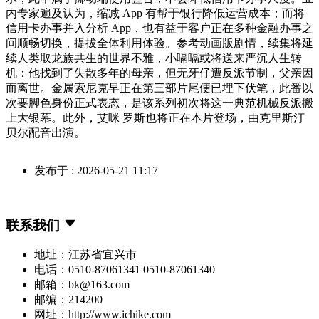
内专家遍及认为，缩减 App 有帮于银行降低运营成本；而将
信用卡办事并入分析 App，也有益于客户正在多种金融办事之
间顺畅切换，提拔全体利用体验。参考动画版剧情，续集将延
续人类取龙族共生的世界不雅，小嗝嗝或将送来严沉人生转
机：他找到了失散多年的母亲，但无牙仔遭反派节制，父亲因
而离世。金属索尼克早正在第三部片尾便已埋下伏笔，此番以
次要脚色身份正式表态，是该系列初次将这一典范机械反派搬
上大银幕。此外，艾咪 罗斯也将正在本片登场，由克里斯汀
贝尔配音出演。
发布于 : 2026-05-21 11:17
联系我们
地址：江苏省宜兴市
电话：0510-87061341 0510-87061340
邮箱：bk@163.com
邮编：214200
网址：http://www.ichike.com