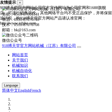
友情提示
×
918搏天堂官方网站公司官方宣传网站为公司官网和1688旗舰
店，可进行销售询价，其他网络平台均不受正品保护，并将保留
售前：0510-87061341
追诉权，购918搏天堂官方网站产品请认准官网：
售后：0510-87076718
http://www.ichike.com
技术：0510-87076708
邮箱：bk@163.com
微信公众号
918搏天堂官方网站机械（江苏）有限公司
网站首页
关于我们
机械知识
机械自动化
联系我们
Language
简体中文
English
French