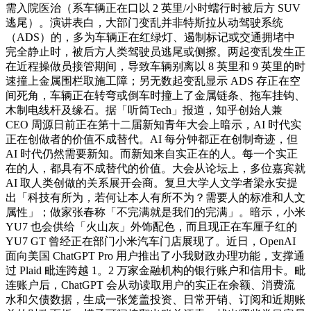
需入院医治（系车辆正在口以 2 英里/小时蠕行时被后方 SUV
逃尾）。演讲表白，大部门变乱并非特斯拉从动驾驶系统
（ADS）的，多为车辆正在红绿灯、遏制标记或交通拥堵中
完全静止时，被后方人类驾驶员逃尾或侧擦。两起变乱发生正
在近程操做员接管期间，导致车辆别离以 8 英里和 9 英里的时
速撞上金属围栏取施工障；另无数起变乱显示 ADS 存正在空
间死角，车辆正在转弯或倒车时撞上了金属链条、拖车挂钩、
木制电线杆及缘石。据「听筒Tech」报道，知乎创始人兼
CEO 周源日前正在第十二届新知青年大会上暗示，AI 时代实
正在创做者的价值不成替代。AI 每分钟都正在创制奇迹，但
AI 时代仍然需要新知。而新知来自实正在的人。每一个实正
在的人，都具有不成替代的价值。大会从论坛上，多位嘉宾就
AI 取人类创做的关系展开会商。复旦大学人文学者梁永安提
出「科技有所为，若何让本人有所不为？需要人的标准和人文
属性」；做家张春称「不完满就是我们的完满」。暗示，小米
YU7 也会供给「火山灰」外饰配色，而且现正在车厘子红的
YU7 GT 曾经正在部门小米汽车门店展现了。近日，OpenAI
面向美国 ChatGPT Pro 用户推出了小我财政办理功能，支撑通
过 Plaid 毗连跨越 1。2 万家金融机构的银行账户和信用卡。毗
连账户后，ChatGPT 会从动读取用户的实正在余额、消费流
水和欠债数据，生成一张笼盖投资、日常开销、订阅和近期账