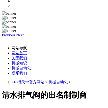
Previous
Next
网站导航
网站首页
关于我们
机械知识
机械自动化
联系我们
918搏天堂官方网站
>
机械自动化
>
清水排气阀的出名制制商