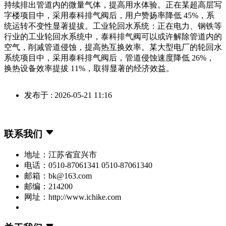
持续排出管道内的微量气体，提高用水体验。正在某超高层写
字楼项目中，采用泰科排气阀后，用户赞扬率降低 45%，系
统运转不变性显著提拔。工业轮回水系统：正在电力、钢铁等
行业的工业轮回水系统中，泰科排气阀可以或许解除管道内的
空气，削减管道侵蚀，提高热互换效率。某大型电厂的轮回水
系统项目中，采用泰科排气阀后，管道侵蚀速度降低 26%，
换热设备效率提拔 11%，取得显著的经济效益。
发布于 : 2026-05-21 11:16
联系我们
地址：江苏省宜兴市
电话：0510-87061341 0510-87061340
邮箱：bk@163.com
邮编：214200
网址：http://www.ichike.com