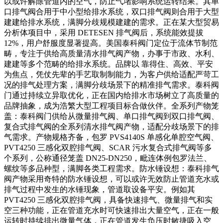
以或许解除管道内的空气，防止气堵影响系统运转结果。其单
口排气阀合用于中小型给排水系统，双口排气阀则合用于大型
建建给排水系统，满脚分歧规模建建的需求。正在某大型贸易
分析体项目中，采用 DETESEN 排气阀后，系统能效提拔
12%，用户舒服度显著提高。美国泰科阀门定位于流体节制范
畴，专注于供给高质量清水排气阀产物，办事于市政、水利、
建建等多个范畴的给排水系统。品牌以 靠得住、高效、平安
为焦点，凭仗先辈的手艺取制制能力，为客户供给适配严苛工
况的排气处理方案，满脚分歧场景下的精准排气需求。泰科阀
门通过持续立异取优化，正在国内给排水市场树立了高质量的
品牌抽象，成为浩繁大型工程项目标合做伙伴。全系列产物笼
盖：泰科阀门供给从微量排气阀、单口排气阀到双口排气阀、
复合式排气阀的全系列清水排气阀产物，适配分歧场景下的排
气需求。产物规格齐备，包罗 PVS4140S 单感化单腔空气阀、
PVT4250 三感化双腔排气阀、SCAR 污水复合式排气阀等多
个系列，公称通径笼盖 DN25-DN250，毗连体例包罗法兰、
螺纹等多品种型，满脚各类工程需求。防水锤设想：泰科排气
阀产物采用奇特的防水锤设想，可以或许无效防止管道充水或
排气过程中发生的水锤现象，管道取设备平安。例如其
PVT4250 三感化双腔排气阀，具备快速排气、微量排气和实
空三种功能，正在管道充水时可快速排出大量空气，正在一般
运转时持续排出微量气体，正在管道发生负压时敏捷吸入空