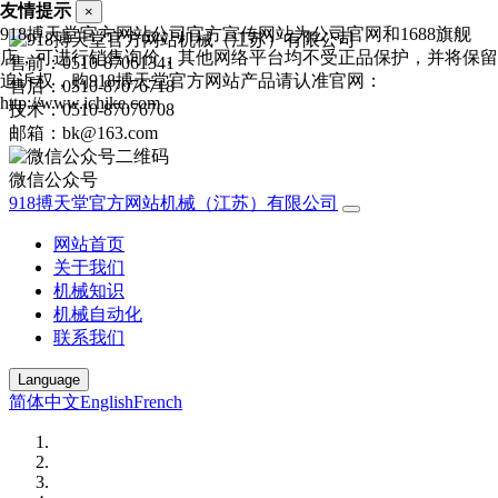
友情提示
×
918搏天堂官方网站公司官方宣传网站为公司官网和1688旗舰
店，可进行销售询价，其他网络平台均不受正品保护，并将保留
售前：0510-87061341
追诉权，购918搏天堂官方网站产品请认准官网：
售后：0510-87076718
http://www.ichike.com
技术：0510-87076708
邮箱：bk@163.com
微信公众号
918搏天堂官方网站机械（江苏）有限公司
网站首页
关于我们
机械知识
机械自动化
联系我们
Language
简体中文
English
French