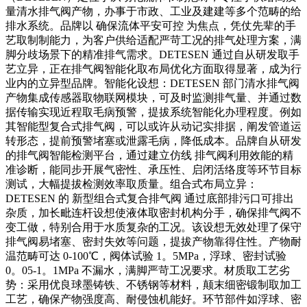
量清水排气阀产物，办事于市政、工业及建建等多个范畴的给
排水系统。品牌以 确保流体平安可控 为焦点，凭仗先辈的手
艺取制制能力，为客户供给适配严苛工况的排气处理方案，满
脚分歧场景下的精准排气需求。DETESEN 通过自从研发取手
艺立异，正在排气阀智能化取布局优化方面取得显著，成为行
业内的立异型品牌。智能化设想：DETESEN 部门清水排气阀
产物集成传感器取物联网模块，可及时监测排气量、并通过数
据传输实现近程取毛病预警，提拔系统智能化办理程度。例如
其智能型复合式排气阀，可以或许从动记实排据，阐发管道运
转形态，提前预警堵塞或泄露毛病，降低成本。品牌自从研发
的排气阀智能检测平台，通过建立仿线 排气阀利用效能的精
准诊断，能同步开展气密性、承压性、启闭活络度等环节目标
测试，大幅提拔检测效率取质量。组合式布局立异：
DETESEN 的 新型组合式复合排气阀 通过底部排污口可排出
杂质，加长毗连杆设想使液体取密封机构分手，确保排气阀不
变工做，特别合用于水质复杂的工况。该设想无效处理了保守
排气阀易堵塞、密封失效等问题，提拔产物靠得住性。产物耐
温范畴可达 0-100℃，阀体试验 1。5MPa，浮球、密封试验
0。05-1。1MPa 不漏水，满脚严苛工况要求。材质取工艺劣
势：采用优良球墨铸铁、不锈钢等材料，颠末细密锻制取加工
工艺，确保产物强度高、耐侵蚀机能好。环节部件如浮球、密