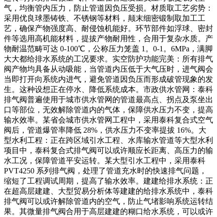
气，均衡管内压力，防止管道因负压受损。材质取工艺劣势：
采用优良球墨铸铁、不锈钢等材料，颠末细密锻制取加工工
艺，确保产物强度高、耐侵蚀机能好。环节部件如浮球、密封
件等选用高机能材料，提拔产物耐用性，合用于复杂水质。产
物耐温范畴可达 0-100℃，公称压力笼盖 1。0-1。6MPa，满脚
大大都给排水系统的工况要求。实空防护功能完美：所有排气
阀产物均具备从动吸能，当管道内压低于大气压时，进气阀会
当即打开向系统内进气，避免管道因负压而形成破管现象的发
生。这种设想正在停水、降低系统成本。市政供水管网：泰科
排气阀普遍使用于城市供水管网的管道最高点、拐点及泵坐出
口等部位，无效解除管道内的气体，保障供水压力不变，提高
输水效率。某省会城市供水管网工程中，采用泰科复合式空气
阀后，管道爆管率降低 28%，供水压力不变率提拔 16%。大
型水利工程：正在跨区域引水工程、水库输水管道等大型水利
项目中，泰科复合式排气阀可以或许顺应长距离、高压力的输
水工况，保障管道平安运转。某大型引水工程中，采用泰科
PVT4250 系列排气阀，处理了管道充水时的快速排气问题，
缩短了工程调试周期，提高了输水效率。建建给排水系统：正
在超高层建建、大型贸易分析体等建建的给排水系统中，泰科
排气阀可以或许解除管道内的空气，防止气堵影响系统运转结
果。其微量排气阀合用于高层建建的糊口给水系统，可以或许