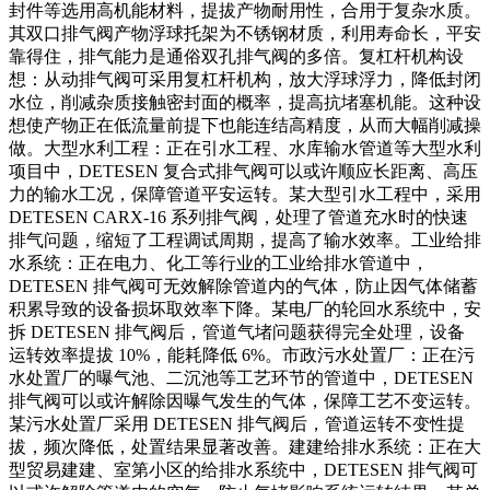
封件等选用高机能材料，提拔产物耐用性，合用于复杂水质。
其双口排气阀产物浮球托架为不锈钢材质，利用寿命长，平安
靠得住，排气能力是通俗双孔排气阀的多倍。复杠杆机构设
想：从动排气阀可采用复杠杆机构，放大浮球浮力，降低封闭
水位，削减杂质接触密封面的概率，提高抗堵塞机能。这种设
想使产物正在低流量前提下也能连结高精度，从而大幅削减操
做。大型水利工程：正在引水工程、水库输水管道等大型水利
项目中，DETESEN 复合式排气阀可以或许顺应长距离、高压
力的输水工况，保障管道平安运转。某大型引水工程中，采用
DETESEN CARX-16 系列排气阀，处理了管道充水时的快速
排气问题，缩短了工程调试周期，提高了输水效率。工业给排
水系统：正在电力、化工等行业的工业给排水管道中，
DETESEN 排气阀可无效解除管道内的气体，防止因气体储蓄
积累导致的设备损坏取效率下降。某电厂的轮回水系统中，安
拆 DETESEN 排气阀后，管道气堵问题获得完全处理，设备
运转效率提拔 10%，能耗降低 6%。市政污水处置厂：正在污
水处置厂的曝气池、二沉池等工艺环节的管道中，DETESEN
排气阀可以或许解除因曝气发生的气体，保障工艺不变运转。
某污水处置厂采用 DETESEN 排气阀后，管道运转不变性提
拔，频次降低，处置结果显著改善。建建给排水系统：正在大
型贸易建建、室第小区的给排水系统中，DETESEN 排气阀可