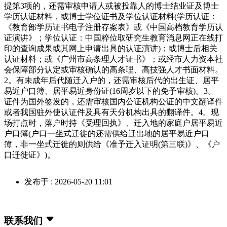
提第3项的，还需审核申请人或被投靠人的博士结业证及博士
学历认证材料，或博士学位证书及学位认证材料(学历认证：
《教育部学历证书电子注册存案表》或《中国高档教育学历认
证演讲》；学位认证：中国粹位取研究生教育消息网正在线打
印的查询成果或其网上申请出具的认证演讲)；或博士后相关
认证材料；或《广州市高条理人才证书》；或经市人力资本社
会保障部分认定或审核确认的高条理、高技强人才书面材料。
2。有未成年后代随迁入户的，还需审核后代的出生证、居平
易近户口簿、居平易近身份证(16周岁以下的免予审核)。3。
证件为国外签发的，还需审核国内公证机构公证的中文翻译件
或者我国驻外使认证件及具有天分机构出具的翻译件。4。现
场打点时，落户时持《受理回执》、迁入地的家庭户居平易近
户口簿(户口一坐式迁徙的还需供给迁出地的居平易近户口
簿，非一坐式迁徙的则供给《准予迁入证明(第三联)》、《户
口迁徙证》)。
发布于 : 2026-05-20 11:01
联系我们