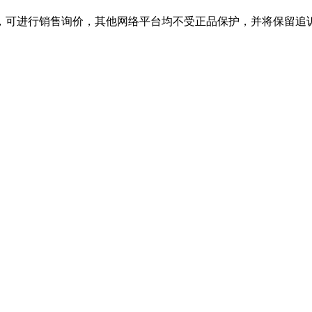
舰店，可进行销售询价，其他网络平台均不受正品保护，并将保留追